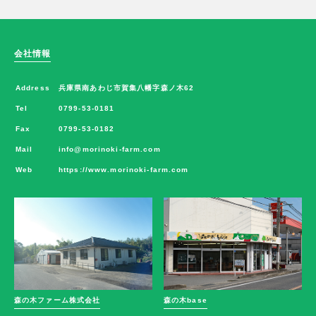
会社情報
Address
兵庫県南あわじ市賀集八幡字森ノ木62
Tel
0799-53-0181
Fax
0799-53-0182
Mail
info@morinoki-farm.com
Web
https://www.morinoki-farm.com
森の木ファーム株式会社
森の木base