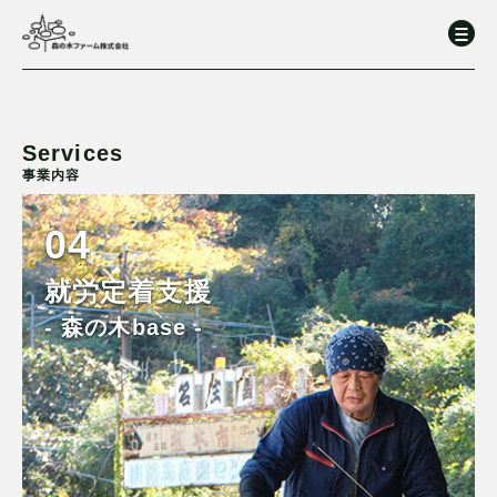
Services
事業内容
04
就労定着支援
- 森の木base -