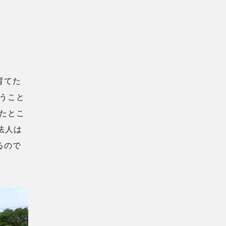
育てた
うこと
たとこ
法人は
るので