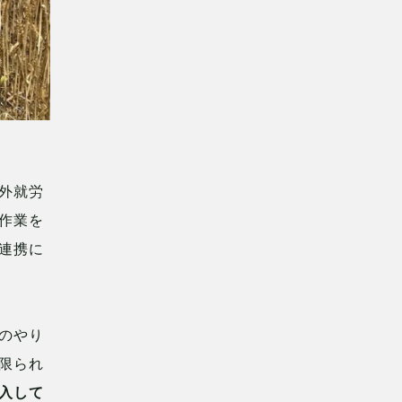
外就労
作業を
連携に
のやり
限られ
入して