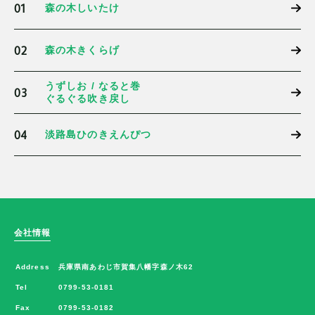
01
森の木しいたけ
02
森の木きくらげ
うずしお / なると巻
03
ぐるぐる吹き戻し
04
淡路島ひのきえんぴつ
会社情報
Address
兵庫県南あわじ市賀集八幡字森ノ木62
Tel
0799-53-0181
Fax
0799-53-0182