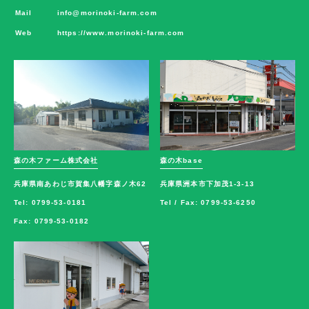
Mail
info@morinoki-farm.com
Web
https://www.morinoki-farm.com
森の木ファーム株式会社
森の木base
兵庫県南あわじ市賀集八幡字森ノ木62
兵庫県洲本市下加茂1-3-13
Tel: 0799-53-0181
Tel / Fax: 0799-53-6250
Fax: 0799-53-0182