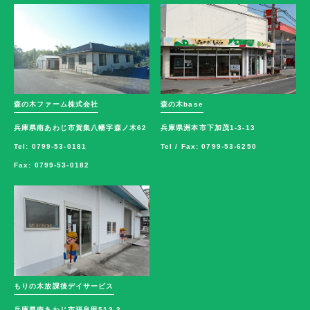
森の木ファーム株式会社
森の木base
兵庫県南あわじ市賀集八幡字森ノ木62
兵庫県洲本市下加茂1-3-13
Tel: 0799-53-0181
Tel / Fax: 0799-53-6250
Fax: 0799-53-0182
もりの木放課後デイサービス
兵庫県南あわじ市福良甲513-3