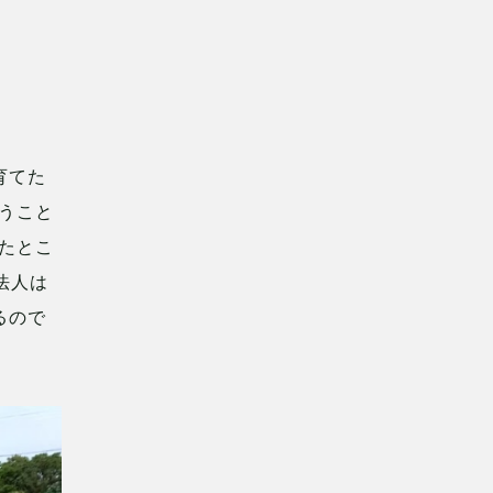
育てた
うこと
たとこ
法人は
るので