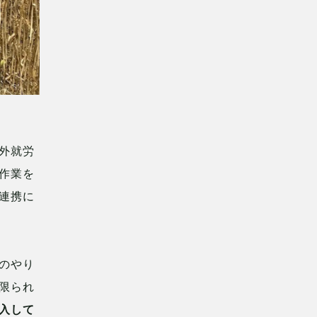
外就労
作業を
連携に
のやり
限られ
入して